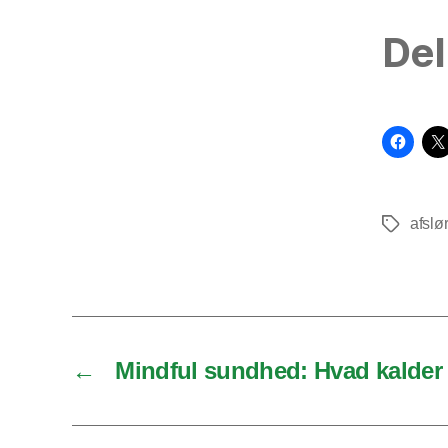
Del
afslø
Tags
←
Mindful sundhed: Hvad kalder