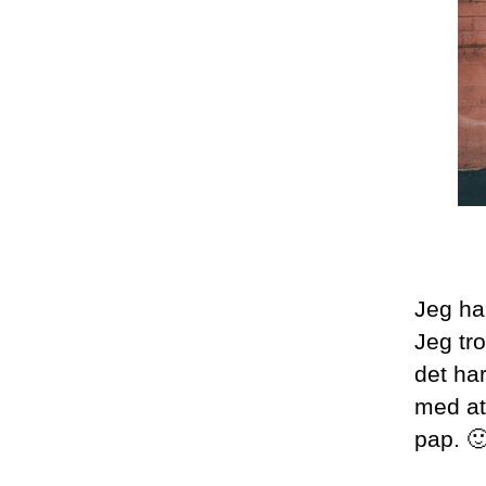
Jeg har
Jeg tr
det har
med at
pap. 