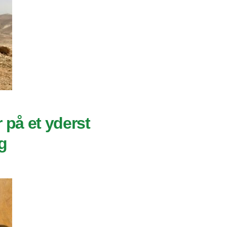
r på et yderst
g