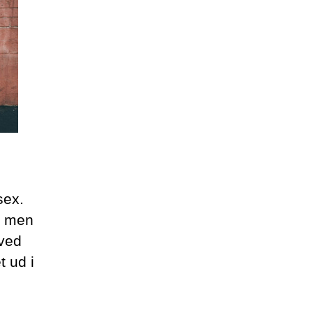
sex.
å, men
 ved
 ud i