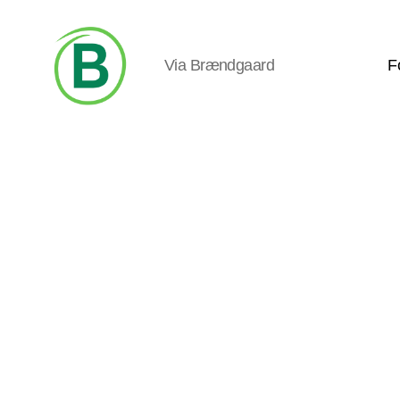
Via Brændgaard
F
Via
Brændgaard