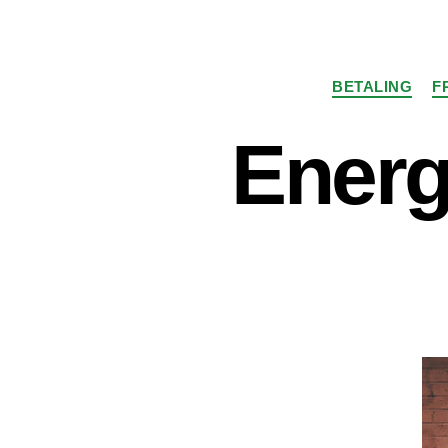
BETALING
F
Energ