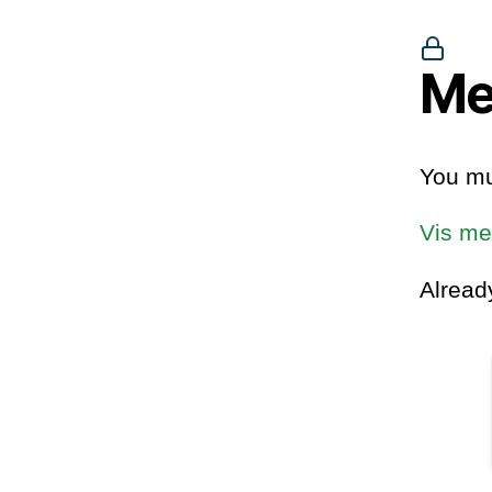
Me
You mu
Vis me
Alrea