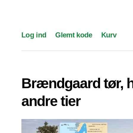
Log ind
Glemt kode
Kurv
Brændgaard tør, 
andre tier