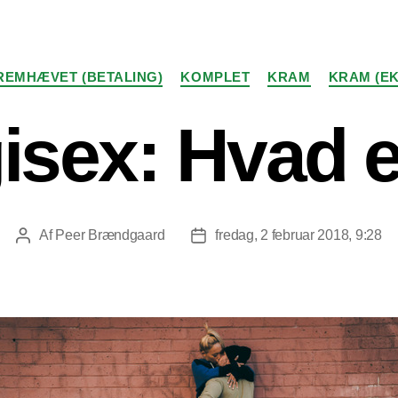
Kategorier
REMHÆVET (BETALING)
KOMPLET
KRAM
KRAM (E
isex: Hvad e
Af
Peer Brændgaard
fredag, 2 februar 2018, 9:28
Indlægsforfatter
Indlægsdato