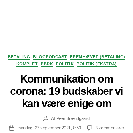
Kategorier
BETALING
BLOGPODCAST
FREMHÆVET (BETALING)
KOMPLET
PBDK
POLITIK
POLITIK (EKSTRA)
Kommunikation om
corona: 19 budskaber vi
kan være enige om
Af
Peer Brændgaard
Indlægsforfatter
til
mandag, 27 september 2021, 8:50
3 kommentarer
Indlægsdato