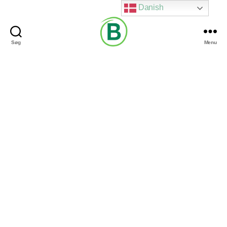
Danish
Søg
Menu
Via
Brændgaard