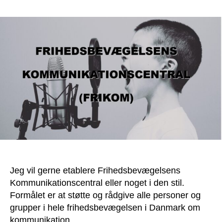
Komm
om
coro
19
buds
vi
kan
vær
enig
om
Jeg vil gerne etablere Frihedsbevægelsens
Kommunikationscentral eller noget i den stil.
Formålet er at støtte og rådgive alle personer og
grupper i hele frihedsbevægelsen i Danmark om
kommunikation.