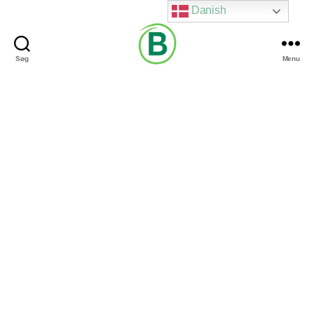
Danish
Søg
Menu
Via
Brændgaard