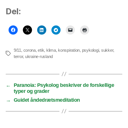
Del:
9/11
,
corona
,
etik
,
klima
,
konspiration
,
psykologi
,
sukker
,
Tags
terror
,
ukraine-rusland
←
Paranoia: Psykolog beskriver de forskellige
typer og grader
→
Guidet åndedrætsmeditation