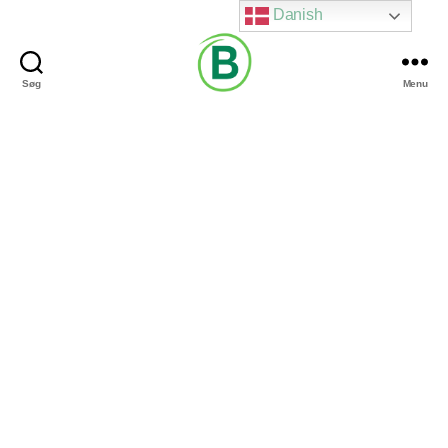
Danish
Søg
Menu
Via
Brændgaard