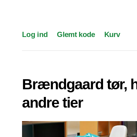
Log ind
Glemt kode
Kurv
Brændgaard tør, 
andre tier