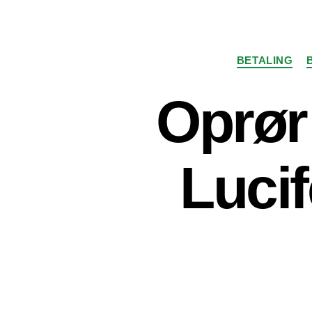
BETALING
Oprør
Lucif