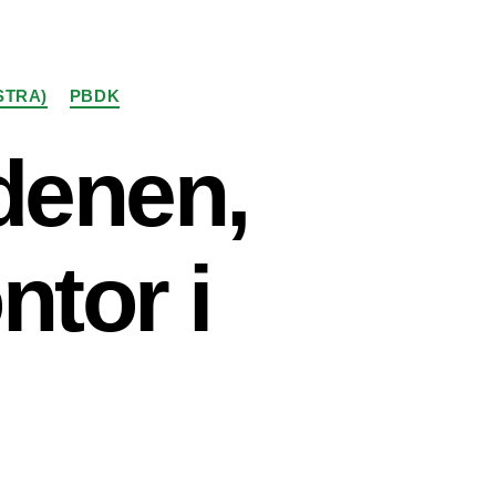
STRA)
PBDK
denen,
ntor i