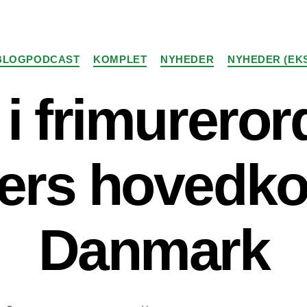
Kategorier
BLOGPODCAST
KOMPLET
NYHEDER
NYHEDER (EK
 i frimureror
ers hovedko
Danmark