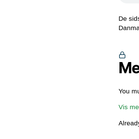
De sids
Danmar
Me
You mu
Vis me
Alrea