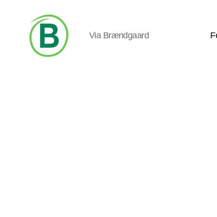
Via Brændgaard
F
Via
Brændgaard