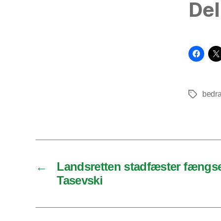
Del
bedr
Tags
←
Landsretten stadfæster fængse
Tasevski