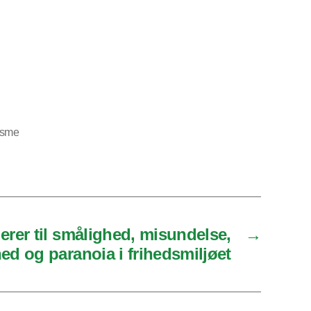
isme
erer til smålighed, misundelse,
→
d og paranoia i frihedsmiljøet