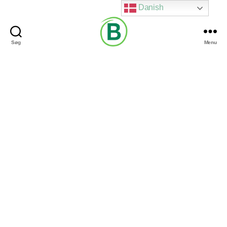
Danish
Søg
Menu
Via
Brændgaard