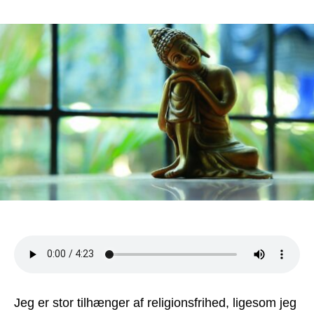
Næst
og
ligev
er
forsk
på
sund
og
usun
religi
Jeg er stor tilhænger af religionsfrihed, ligesom jeg