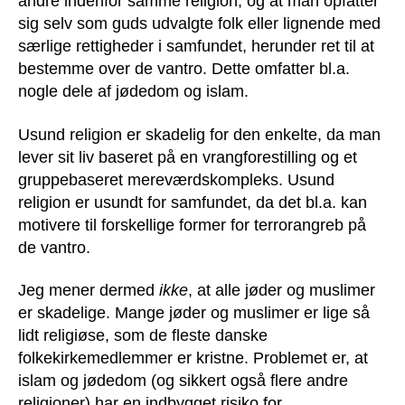
andre indenfor samme religion, og at man opfatter
sig selv som guds udvalgte folk eller lignende med
særlige rettigheder i samfundet, herunder ret til at
bestemme over de vantro. Dette omfatter bl.a.
nogle dele af jødedom og islam.
Usund religion er skadelig for den enkelte, da man
lever sit liv baseret på en vrangforestilling og et
gruppebaseret mereværdskompleks. Usund
religion er usundt for samfundet, da det bl.a. kan
motivere til forskellige former for terrorangreb på
de vantro.
Jeg mener dermed
ikke
, at alle jøder og muslimer
er skadelige. Mange jøder og muslimer er lige så
lidt religiøse, som de fleste danske
folkekirkemedlemmer er kristne. Problemet er, at
islam og jødedom (og sikkert også flere andre
religioner) har en indbygget risiko for