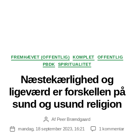
Kategorier
FREMHÆVET (OFFENTLIG)
KOMPLET
OFFENTLIG
PBDK
SPIRITUALITET
Næstekærlighed og
ligeværd er forskellen på
sund og usund religion
Af
Peer Brændgaard
Indlægsforfatter
til
mandag, 18 september 2023, 16:21
1 kommentar
Indlægsdato