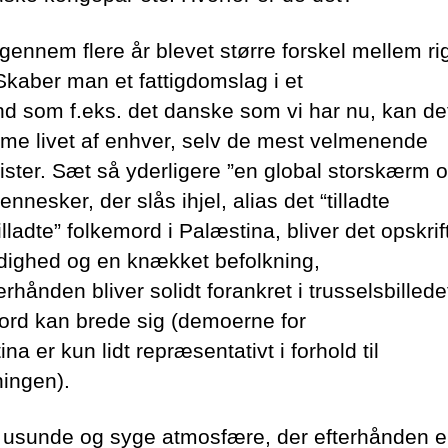
 gennem flere år blevet større forskel mellem ri
 Skaber man et fattigdomslag i et
d som f.eks. det danske som vi har nu, kan de
e livet af enhver, selv de mest velmenende
ster. Sæt så yderligere ”en global storskærm o
nesker, der slås ihjel, alias det “tilladte
tilladte” folkemord i Palæstina, bliver det opskri
ydighed og en knækket befolkning,
erhånden bliver solidt forankret i trusselsbilledet
ord kan brede sig (demoerne for
na er kun lidt repræsentativt i forhold til
ningen).
usunde og syge atmosfære, der efterhånden e