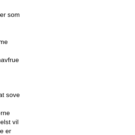
 er som
mme
havfrue
at sove
erne
lst vil
e er