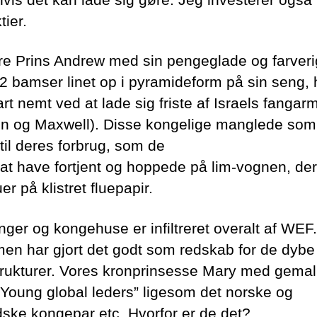
tier.
ere Prins Andrew med sin pengeglade og farver
2 bamser linet op i pyramideform på sin seng,
rt nemt ved at lade sig friste af Israels fangar
in og Maxwell). Disse kongelige manglede som 
til deres forbrug, som de
at have fortjent og hoppede på lim-vognen, de
er på klistret fluepapir.
nger og kongehuse er infiltreret overalt af WE
men har gjort det godt som redskab for de dybe
rukturer. Vores kronprinsesse Mary med gemal
”Young global leders” ligesom det norske og
dske kongepar etc. Hvorfor er de det?