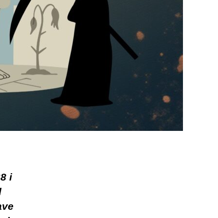
8 i
d
ave