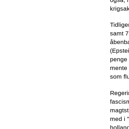
krigsak
Tidlig
samt 7
åbenba
(Epste
penge 
mente 
som flu
Regeri
fascis
magtst
med i 
hollan