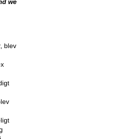
and we
, blev
ex
digt
lev
ligt
g
i