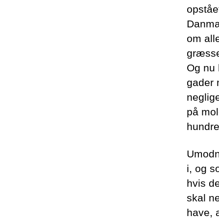
opståe
Danmar
om alle
græsse
Og nu 
gader 
neglige
på mole
hundre
Umodne
i, og s
hvis d
skal n
have, 