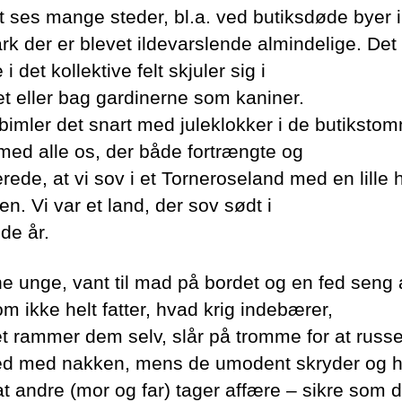
t ses mange steder, bl.a. ved butiksdøde byer i
k der er blevet ildevarslende almindelige. Det
 i det kollektive felt skjuler sig i
t eller bag gardinerne som kaniner.
bimler det snart med juleklokker i de butiksto
med alle os, der både fortrængte og
rede, at vi sov i et Torneroseland med en lille 
n. Vi var et land, der sov sødt i
de år.
 unge, vant til mad på bordet og en fed seng 
om ikke helt fatter, hvad krig indebærer,
et rammer dem selv, slår på tromme for at russ
ed med nakken, mens de umodent skryder og he
at andre (mor og far) tager affære – sikre som d