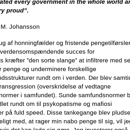
ated every government in the whole world 
ry proud”.
a. M. Johansson
ug af honningfælder og fristende pengetilførsler
 verdensomspændende succes for
 kræfter ”den sorte slange” at infiltrere med s
er penge og underminere forskellige
dsstrukturer rundt om i verden. Der blev samti
transgression (overskridelse af vedtagne
 normer i samfundet). Sunde samfundsnormer b
dlet rundt om til psykopatisme og mafiosi
r på fuld speed. Disse tankegange blev pludse
ligt med, at rager min nabo penge til sig, vil je
vis det kan lade sig gøre. Jeg investerer også 