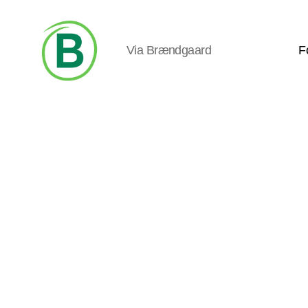
Via Brændgaard
F
Via
Brændgaard