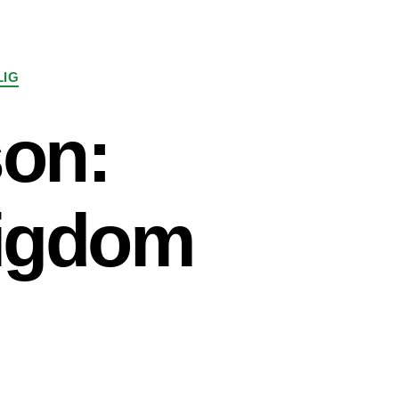
LIG
son:
tigdom