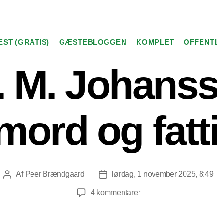
Kategorier
ST (GRATIS)
GÆSTEBLOGGEN
KOMPLET
OFFENT
a. M. Johans
mord og fat
Af
Peer Brændgaard
lørdag, 1 november 2025, 8:49
Indlægsforfatter
Indlægsdato
til
4 kommentarer
Irja.
M.