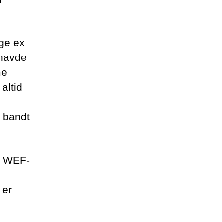
ige ex
 havde
me
altid
r bandt
F. WEF-
 er