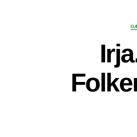
GÆ
Irj
Folke