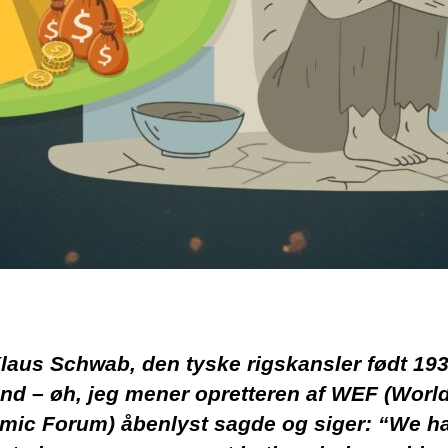
aus Schwab, den tyske rigskansler født 193
nd – øh, jeg mener opretteren af WEF (Worl
mic Forum) åbenlyst sagde og siger: “We h