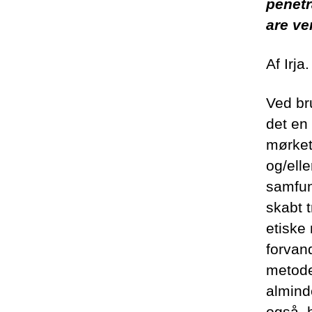
penetr
are ve
Af Irj
Ved br
det en
mørkets
og/ell
samfun
skabt 
etiske
forvan
metode
alminde
også, h