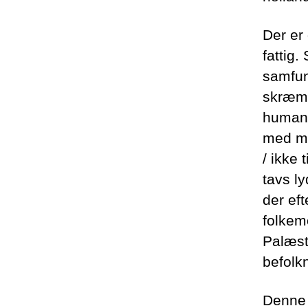
Der er
fattig.
samfun
skræmm
humani
med men
/ ikke 
tavs l
der eft
folkem
Palæsti
befolk
Denne 