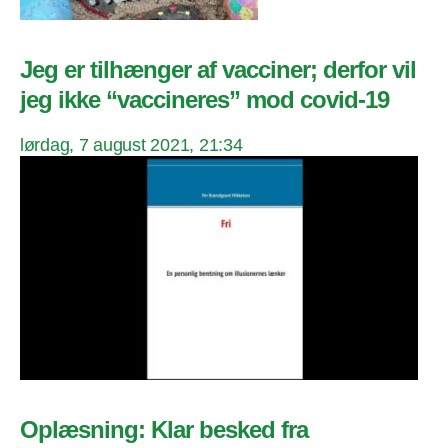
Jeg er tilhænger af vacciner; derfor vil
jeg ikke “vaccineres” mod covid-19
lørdag, 7 august 2021, 21:34
Oplæsning: Klar besked fra