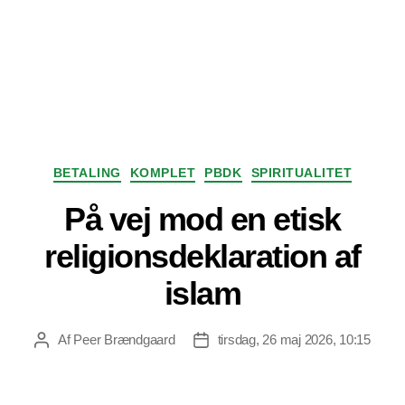
Kategorier
BETALING
KOMPLET
PBDK
SPIRITUALITET
På vej mod en etisk
religionsdeklaration af
islam
Af
Peer Brændgaard
tirsdag, 26 maj 2026, 10:15
Indlægsforfatter
Indlægsdato