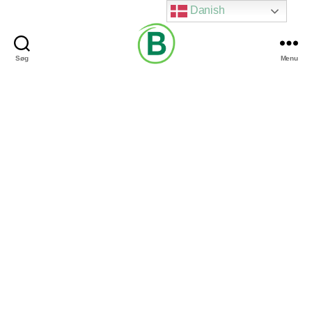
Danish
Søg
Menu
Via
Brændgaard