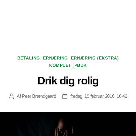
Kategorier
BETALING
ERNÆRING
ERNÆRING (EKSTRA)
KOMPLET
PBDK
Drik dig rolig
Af
Peer Brændgaard
fredag, 19 februar 2016, 16:42
Indlægsforfatter
Indlægsdato