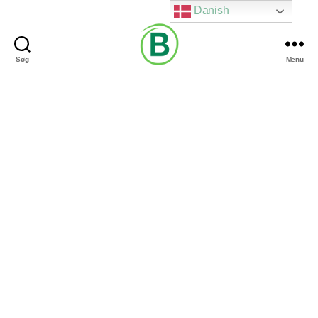
Danish
Søg
Menu
Via
Brændgaard