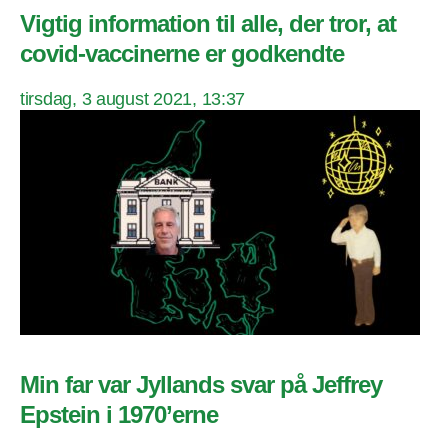
Vigtig information til alle, der tror, at
covid-vaccinerne er godkendte
tirsdag, 3 august 2021, 13:37
Min far var Jyllands svar på Jeffrey
Epstein i 1970’erne