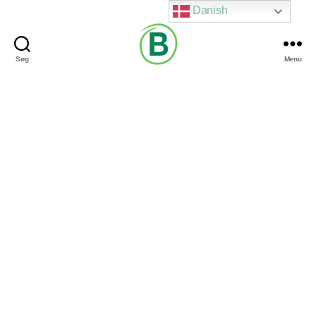
Danish
Søg
Menu
Via
Brændgaard