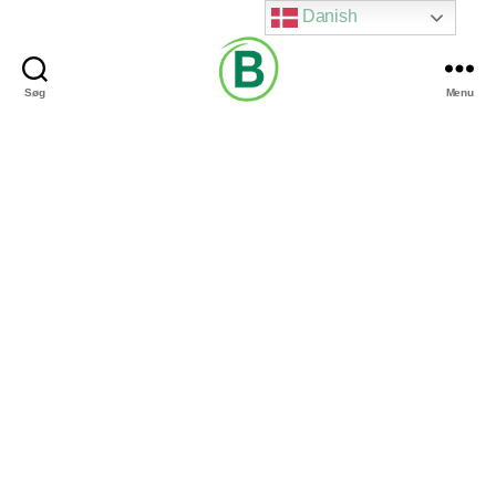
Danish
Søg
Menu
Via
Brændgaard