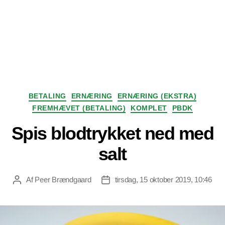
Kategorier
BETALING
ERNÆRING
ERNÆRING (EKSTRA)
FREMHÆVET (BETALING)
KOMPLET
PBDK
Spis blodtrykket ned med
salt
Af
Peer Brændgaard
tirsdag, 15 oktober 2019, 10:46
Indlægsforfatter
Indlægsdato