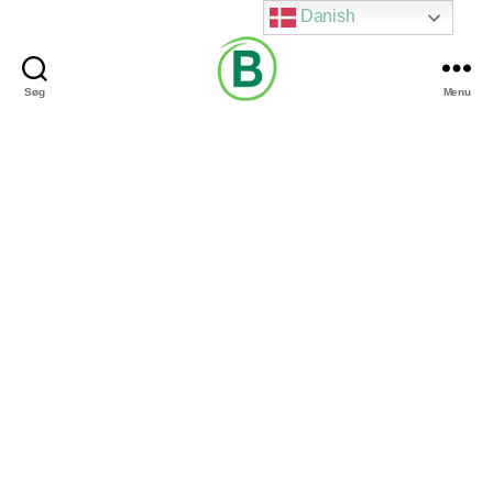
Danish
Søg
Menu
Via
Brændgaard