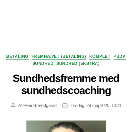
Kategorier
BETALING
FREMHÆVET (BETALING)
KOMPLET
PBDK
SUNDHED
SUNDHED (EKSTRA)
Sundhedsfremme med
sundhedscoaching
Af
Peer Brændgaard
torsdag, 28 maj 2020, 14:11
Indlægsforfatter
Indlægsdato