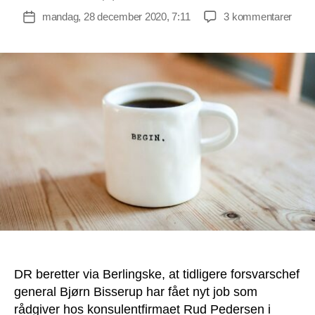
til
mandag, 28 december 2020, 7:11
3 kommentarer
Indlægsdato
Dage
nyhe
Nu
er
Danm
størs
eksp
med
gente
starte
DR beretter via Berlingske, at tidligere forsvarschef
general Bjørn Bisserup har fået nyt job som
rådgiver hos konsulentfirmaet Rud Pedersen i