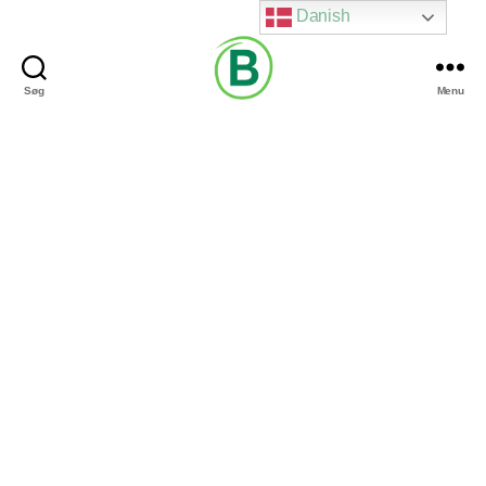
Danish
Søg
Menu
Via
Brændgaard