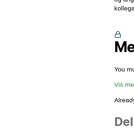
kollega
Me
You mu
Vis me
Alrea
Del