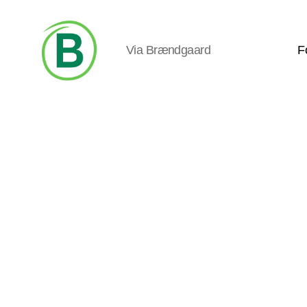
Via Brændgaard
F
Via
Brændgaard