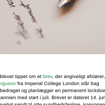
 blevet tippet om et
brev
, der angiveligt afslører,
erguson
fra Imperial College London står bag
bedraget og planlægger en permanent lockdow
tannien med start i juli. Brevet er dateret 14. ju
iveligt sendt til otte sundhedsfaglige, konspire