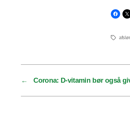
afslø
Tags
←
Corona: D-vitamin bør også giv