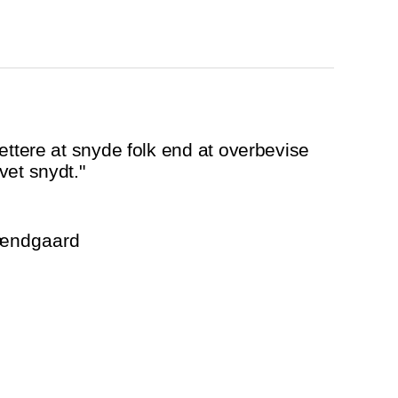
ettere at snyde folk end at overbevise
vet snydt."
rændgaard