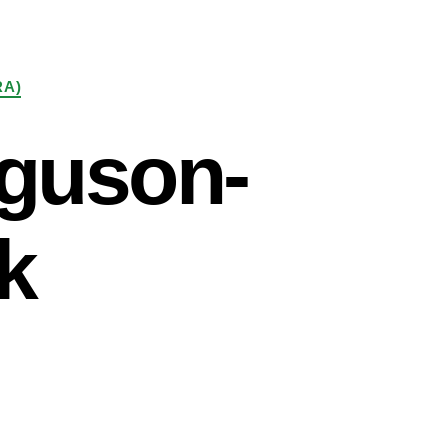
RA)
rguson-
sk