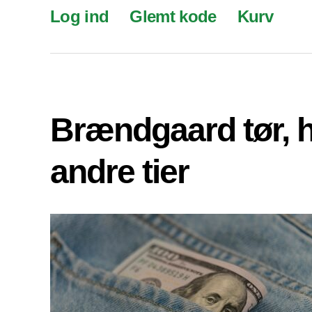
Log ind
Glemt kode
Kurv
Brændgaard tør, 
andre tier