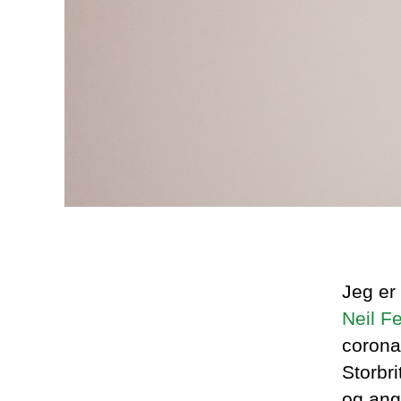
Jeg er
Neil F
corona
Storbri
og ang