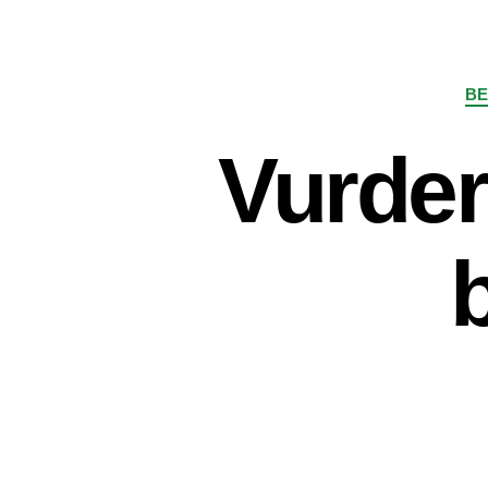
BE
Vurder
b