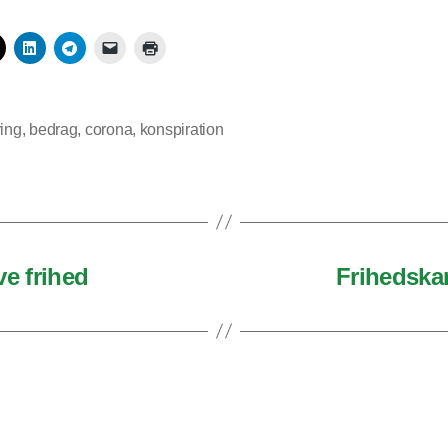
ring
,
bedrag
,
corona
,
konspiration
e frihed
Frihedskam