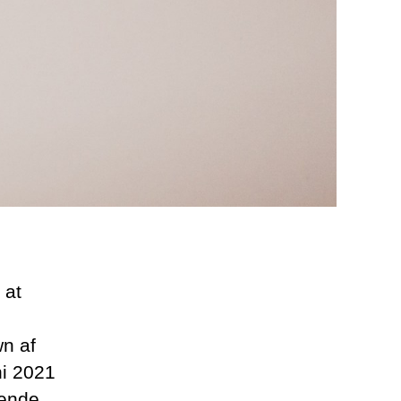
 at
n af
ni 2021
rende