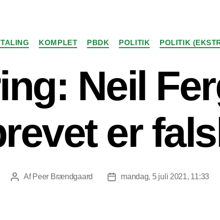
Kategorier
TALING
KOMPLET
PBDK
POLITIK
POLITIK (EKST
ing: Neil Fe
revet er fal
Af
Peer Brændgaard
mandag, 5 juli 2021, 11:33
Indlægsforfatter
Indlægsdato