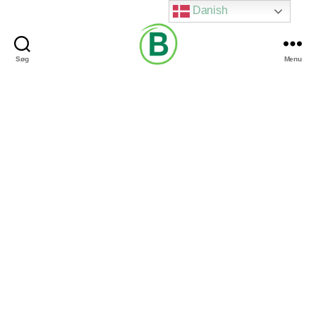
Danish
Søg
Menu
Via
Brændgaard