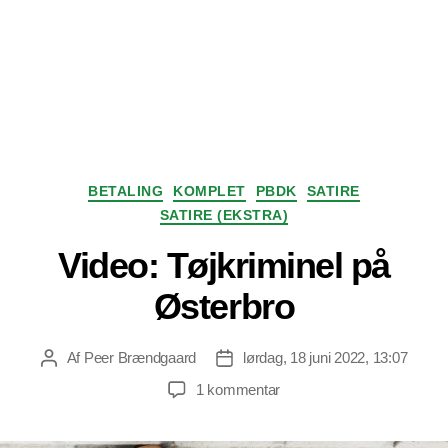
Kategorier
BETALING
KOMPLET
PBDK
SATIRE
SATIRE (EKSTRA)
Video: Tøjkriminel på
Østerbro
Af
Peer Brændgaard
lørdag, 18 juni 2022, 13:07
Indlægsforfatter
Indlægsdato
til
1 kommentar
Video:
Tøjkriminel