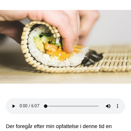
Rull
front:
Her
er
fjen
fem
takti
mod
os
nu
Der foregår efter min opfattelse i denne tid en