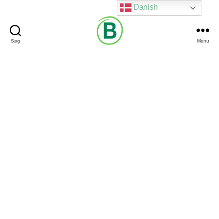
Danish
Søg
Menu
Via
Brændgaard