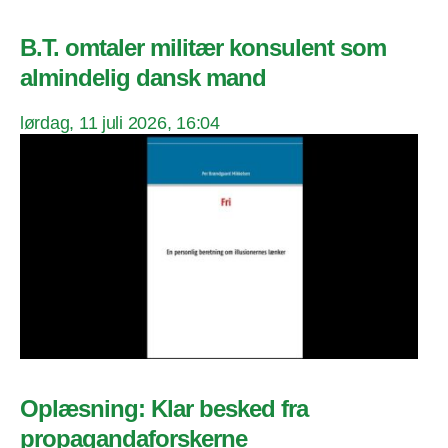
B.T. omtaler militær konsulent som
almindelig dansk mand
lørdag, 11 juli 2026, 16:04
Oplæsning: Klar besked fra
propagandaforskerne