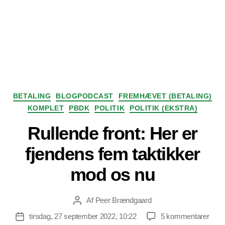
Kategorier
BETALING
BLOGPODCAST
FREMHÆVET (BETALING)
KOMPLET
PBDK
POLITIK
POLITIK (EKSTRA)
Rullende front: Her er
fjendens fem taktikker
mod os nu
Af
Peer Brændgaard
Indlægsforfatter
til
tirsdag, 27 september 2022, 10:22
5 kommentarer
Indlægsdato