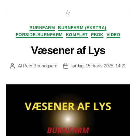
Kategorier
BURNFARM
BURNFARM (EKSTRA)
FORSIDE-BURNFARM
KOMPLET
PBDK
VIDEO
Væsener af Lys
Af
Peer Brændgaard
lørdag, 15 marts 2025, 14:21
Indlægsforfatter
Indlægsdato