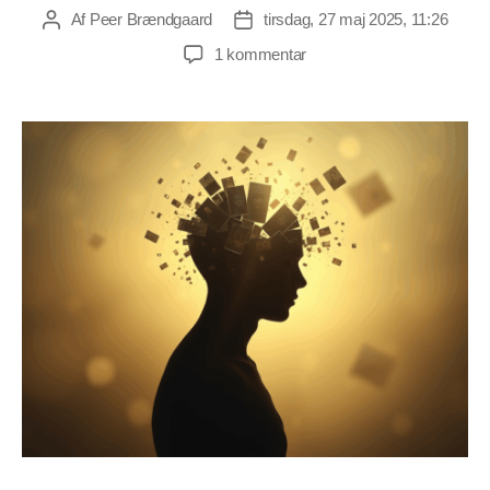
Af
Peer Brændgaard
tirsdag, 27 maj 2025, 11:26
Indlægsforfatter
Indlægsdato
til
1 kommentar
Eraser
On
The
Past