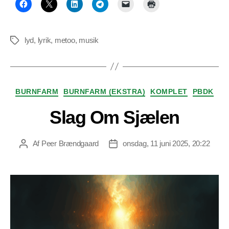
lyd
,
lyrik
,
metoo
,
musik
Tags
Kategorier
BURNFARM
BURNFARM (EKSTRA)
KOMPLET
PBDK
Slag Om Sjælen
Af
Peer Brændgaard
onsdag, 11 juni 2025, 20:22
Indlægsforfatter
Indlægsdato