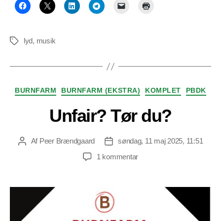
lyd
,
musik
Tags
Kategorier
BURNFARM
BURNFARM (EKSTRA)
KOMPLET
PBDK
Unfair? Tør du?
Af
Peer Brændgaard
søndag, 11 maj 2025, 11:51
Indlægsforfatter
Indlægsdato
til
1 kommentar
Unfair?
Tør
du?