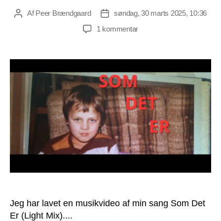
Af
Peer Brændgaard
søndag, 30 marts 2025, 10:36
Indlægsforfatter
Indlægsdato
til
1 kommentar
Musikvideo:
Som
Det
Er
Jeg har lavet en musikvideo af min sang Som Det
Er (Light Mix)....