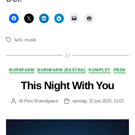
lyrik
,
musik
Tags
Kategorier
BURNFARM
BURNFARM (EKSTRA)
KOMPLET
PBDK
This Night With You
Af
Peer Brændgaard
søndag, 15 juni 2025, 11:02
Indlægsforfatter
Indlægsdato