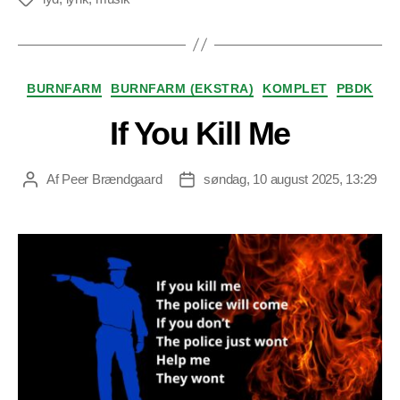
Kategorier
BURNFARM
BURNFARM (EKSTRA)
KOMPLET
PBDK
If You Kill Me
Af
Peer Brændgaard
søndag, 10 august 2025, 13:29
Indlægsforfatter
Indlægsdato