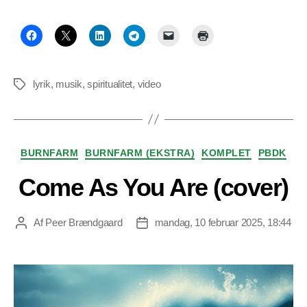
lyrik
,
musik
,
spiritualitet
,
video
Tags
Kategorier
BURNFARM
BURNFARM (EKSTRA)
KOMPLET
PBDK
Come As You Are (cover)
Af
Peer Brændgaard
mandag, 10 februar 2025, 18:44
Indlægsforfatter
Indlægsdato