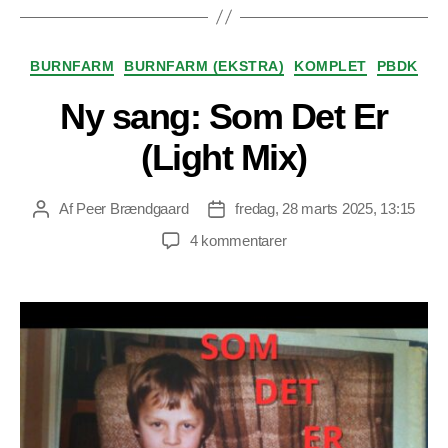
Kategorier
BURNFARM
BURNFARM (EKSTRA)
KOMPLET
PBDK
Ny sang: Som Det Er
(Light Mix)
Af
Peer Brændgaard
fredag, 28 marts 2025, 13:15
Indlægsforfatter
Indlægsdato
til
4 kommentarer
Ny
sang:
Som
Det
Er
(Light
Mix)