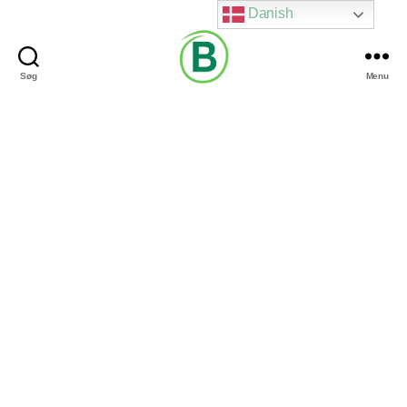
Danish
Søg
Menu
Via
Brændgaard