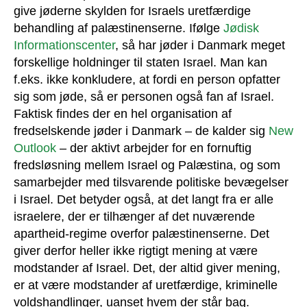
give jøderne skylden for Israels uretfærdige
behandling af palæstinenserne. Ifølge
Jødisk
Informationscenter
, så har jøder i Danmark meget
forskellige holdninger til staten Israel. Man kan
f.eks. ikke konkludere, at fordi en person opfatter
sig som jøde, så er personen også fan af Israel.
Faktisk findes der en hel organisation af
fredselskende jøder i Danmark – de kalder sig
New
Outlook
– der aktivt arbejder for en fornuftig
fredsløsning mellem Israel og Palæstina, og som
samarbejder med tilsvarende politiske bevægelser
i Israel. Det betyder også, at det langt fra er alle
israelere, der er tilhænger af det nuværende
apartheid-regime overfor palæstinenserne. Det
giver derfor heller ikke rigtigt mening at være
modstander af Israel. Det, der altid giver mening,
er at være modstander af uretfærdige, kriminelle
voldshandlinger, uanset hvem der står bag.