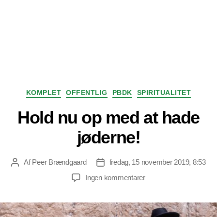
Kategorier
KOMPLET
OFFENTLIG
PBDK
SPIRITUALITET
Hold nu op med at hade
jøderne!
Af
Peer Brændgaard
fredag, 15 november 2019, 8:53
Indlægsforfatter
Indlægsdato
til
Ingen kommentarer
Hold
nu
op