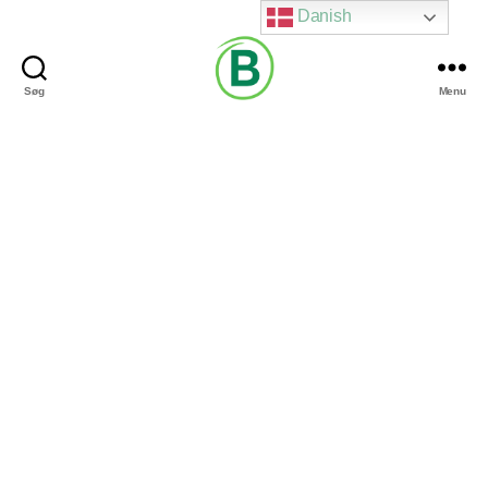
Danish
Søg
Menu
Via
Brændgaard