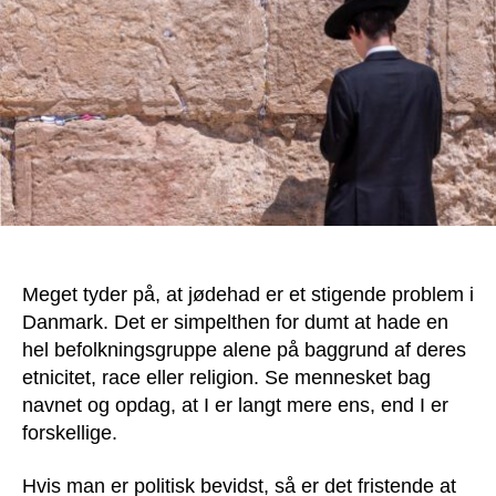
med
at
hade
jøderne!
Meget tyder på, at jødehad er et stigende problem i
Danmark. Det er simpelthen for dumt at hade en
hel befolkningsgruppe alene på baggrund af deres
etnicitet, race eller religion. Se mennesket bag
navnet og opdag, at I er langt mere ens, end I er
forskellige.
Hvis man er politisk bevidst, så er det fristende at