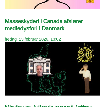
Masseskyderi i Canada afslører
mediedysfori i Danmark
fredag, 13 februar 2026, 13:02