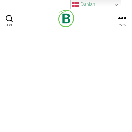
Danish
Søg
Menu
Via
Brændgaard