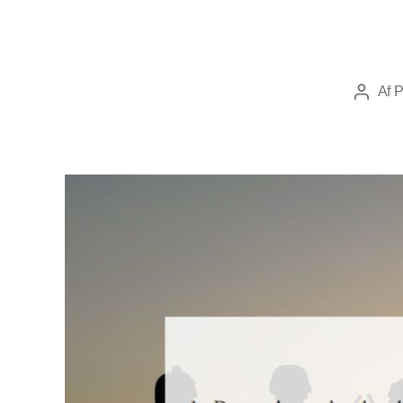
Af
P
Indlægs