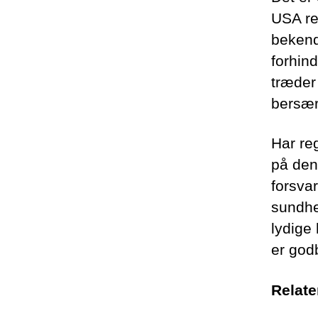
USA ree
bekend
forhin
træder
bersær
Har re
på den
forsva
sundhe
lydige 
er god
Relate