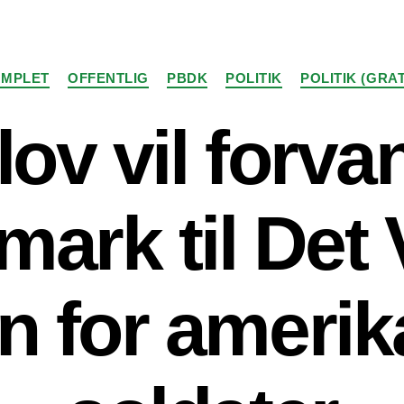
Kategorier
MPLET
OFFENTLIG
PBDK
POLITIK
POLITIK (GRAT
lov vil forva
ark til Det 
n for ameri