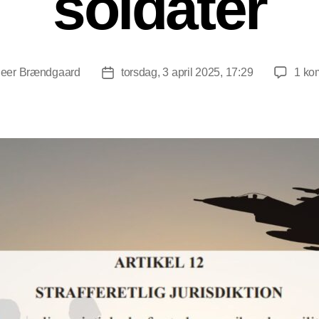
soldater
eer Brændgaard
torsdag, 3 april 2025, 17:29
1 ko
forfatter
Indlægsdato