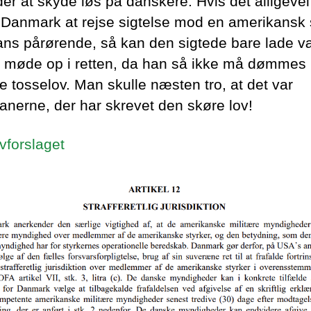
er at skyde løs på danskere. Hvis det alligevel
 Danmark at rejse sigtelse mod en amerikansk 
hans pårørende, så kan den sigtede bare lade 
 møde op i retten, da han så ikke må dømmes i
e tosselov. Man skulle næsten tro, at det var
anerne, der har skrevet den skøre lov!
vforslaget