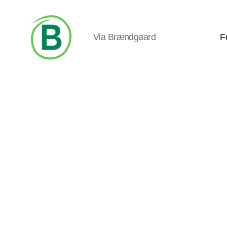
Via Brændgaard
F
Via
Brændgaard