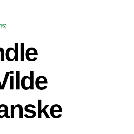
IS)
ndle
Vilde
kanske