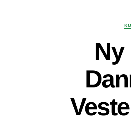
KO
Ny 
Danm
Veste