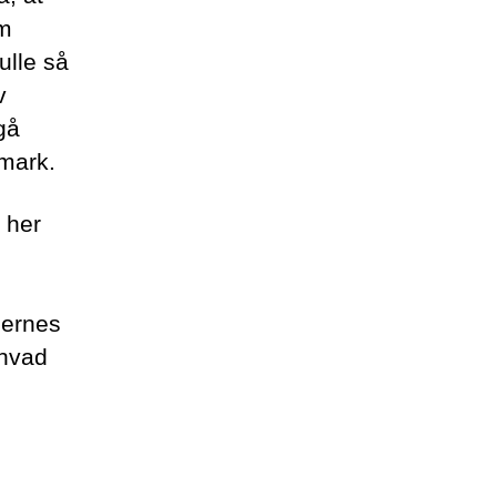
om
ulle så
v
gå
nmark.
 her
g
nernes
 hvad