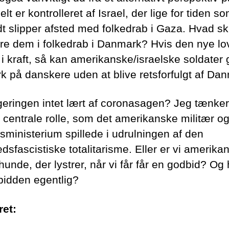
lt er kontrolleret af Israel, der lige for tiden s
t slipper afsted med folkedrab i Gaza. Hvad sk
dre dem i folkedrab i Danmark? Hvis den nye lo
 i kraft, så kan amerikanske/israelske soldater 
k på danskere uden at blive retsforfulgt af Da
geringen intet lært af coronasagen? Jeg tænker
 centrale rolle, som det amerikanske militær o
rsministerium spillede i udrulningen af den
dsfascistiske totalitarisme. Eller er vi amerika
hunde, der lystrer, når vi får får en godbid? Og
bidden egentlig?
ret: