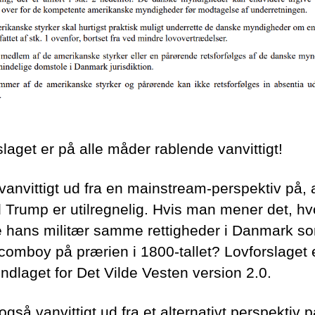
laget er på alle måder rablende vanvittigt!
vanvittigt ud fra en mainstream-perspektiv på, 
 Trump er utilregnelig. Hvis man mener det, hv
e hans militær samme rettigheder i Danmark s
 comboy på prærien i 1800-tallet? Lovforslaget 
ndlaget for Det Vilde Vesten version 2.0.
også vanvittigt ud fra et alternativt perspektiv p