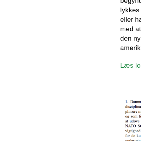
begynd
lykkes
eller 
med at
den ny
amerik
Læs lo