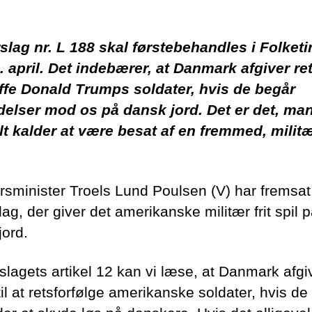
slag nr. L 188 skal førstebehandles i Folketi
. april. Det indebærer, at Danmark afgiver rett
affe Donald Trumps soldater, hvis de begår
delser mod os på dansk jord. Det er det, ma
t kalder at være besat af en fremmed, milit
rsminister Troels Lund Poulsen (V) har fremsat
lag, der giver det amerikanske militær frit spil 
jord.
rslagets artikel 12 kan vi læse, at Danmark afgi
til at retsforfølge amerikanske soldater, hvis de 