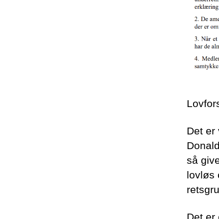
Lovfors
Det er 
Donald
så giv
lovløs
retsgru
Det er 