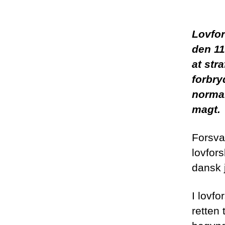
Lovfor
den 11
at str
forbry
normal
magt.
Forsva
lovfors
dansk 
I lovfo
retten 