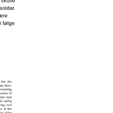
 skulle
soldat
være
 følge