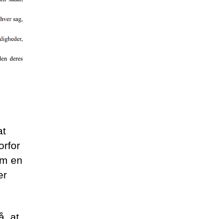
at
orfor
om en
er
å, at