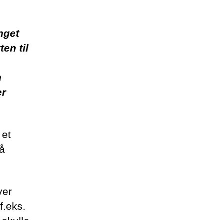
nget
en til
n
ær
 et
på
ver
f.eks.