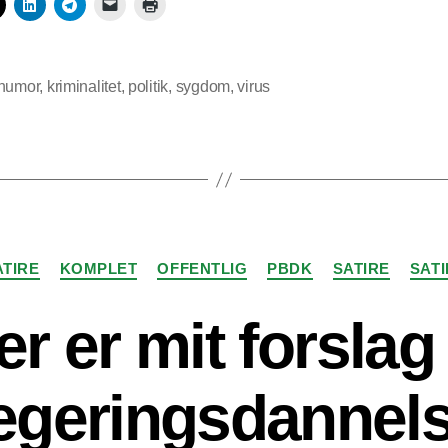
humor
,
kriminalitet
,
politik
,
sygdom
,
virus
Kategorier
ATIRE
KOMPLET
OFFENTLIG
PBDK
SATIRE
SATI
r er mit forslag 
egeringsdannel