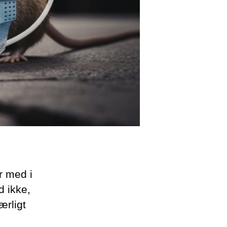
r med i
d ikke,
ærligt