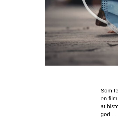
Som te
en film
at hist
god....