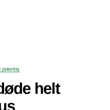
 (GRATIS)
øde helt
rus