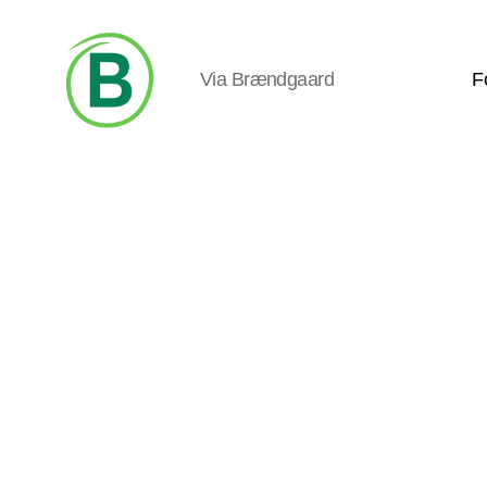
Via Brændgaard
F
Via
Brændgaard