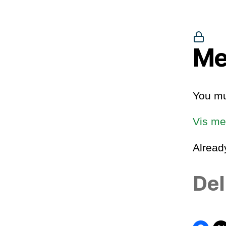
Me
You mu
Vis me
Alrea
Del