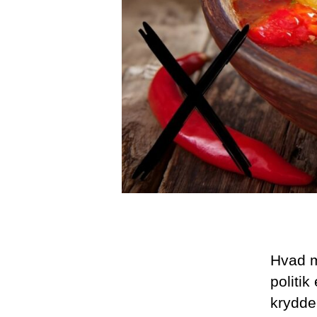
Hvad m
politi
krydder