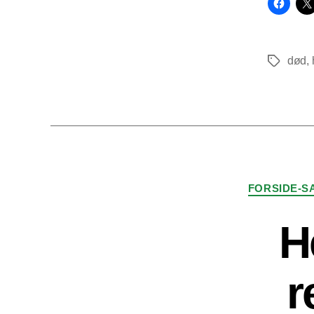
død
,
Tags
FORSIDE-S
He
r