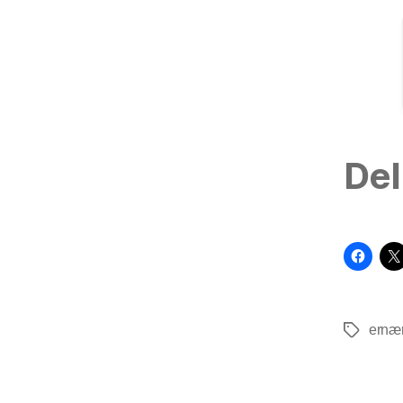
Del
ernæ
Tags