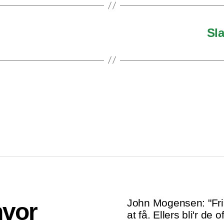
Sla
John Mogensen: "Fri
hvor
at få. Ellers bli'r de of