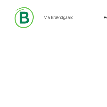
Via Brændgaard
F
Via
Brændgaard