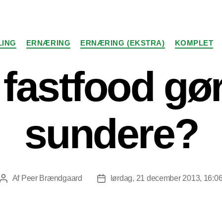
Kategorier
LING
ERNÆRING
ERNÆRING (EKSTRA)
KOMPLET
fastfood gø
sundere?
Af
Peer Brændgaard
lørdag, 21 december 2013, 16:0
Indlægsforfatter
Indlægsdato