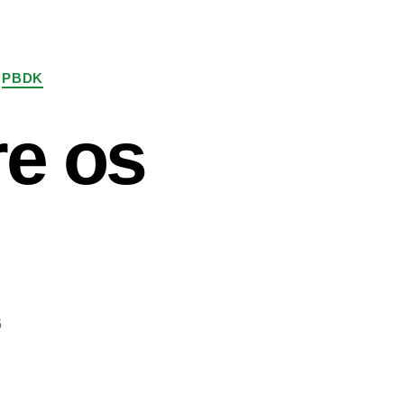
PBDK
re os
6