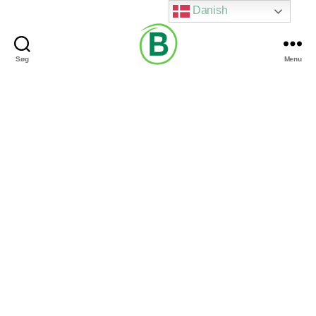
Danish
Søg
Menu
Via
Brændgaard