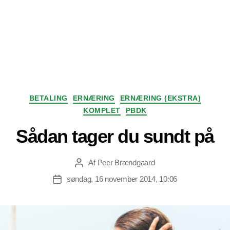
Kategorier
BETALING
ERNÆRING
ERNÆRING (EKSTRA)
KOMPLET
PBDK
Sådan tager du sundt på
Af
Peer Brændgaard
Indlægsforfatter
søndag, 16 november 2014, 10:06
Indlægsdato