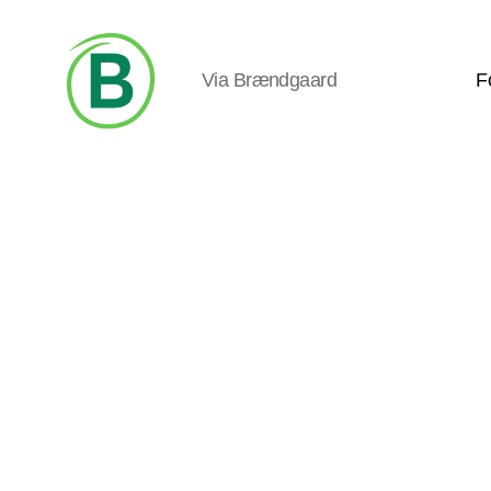
Via Brændgaard
F
Via
Brændgaard