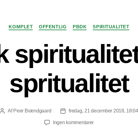
Kategorier
KOMPLET
OFFENTLIG
PBDK
SPIRITUALITET
spiritualite
spritualitet
Af
Peer Brændgaard
fredag, 21 december 2018, 18:0
Indlægsforfatter
Indlægsdato
til
Ingen kommentarer
Dansk
spiritualitet