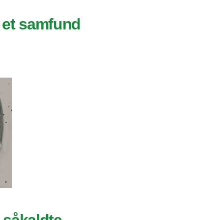
 i et samfund
 såkaldte