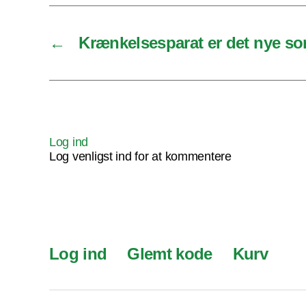
←
Krænkelsesparat er det nye sor
Log ind
Log venligst ind for at kommentere
Log ind
Glemt kode
Kurv