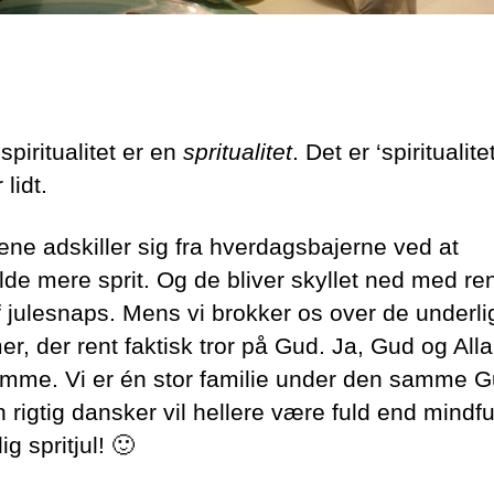
piritualitet er en
spritualitet
. Det er ‘spiritualit
r lidt.
lene adskiller sig fra hverdagsbajerne ved at
de mere sprit. Og de bliver skyllet ned med ren 
f julesnaps. Mens vi brokker os over de underli
r, der rent faktisk tror på Gud. Ja, Gud og Alla
mme. Vi er én stor familie under den samme G
rigtig dansker vil hellere være fuld end mindfu
g spritjul! 🙂