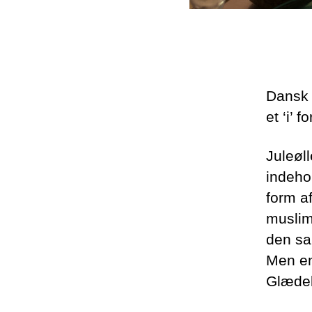
Dansk s
et ‘i’ fo
Juleøl
indehol
form a
muslime
den sa
Men en 
Glædeli