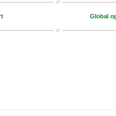
t
Global op