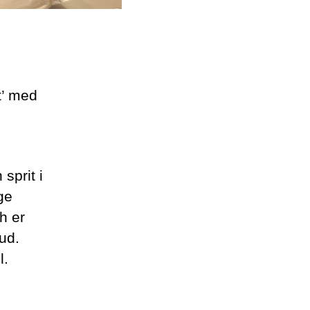
et’ med
sprit i
ge
h er
ud.
l.