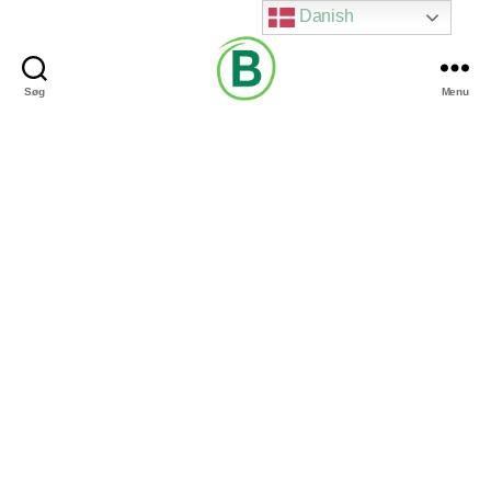
Danish
Søg
Menu
Via
Brændgaard