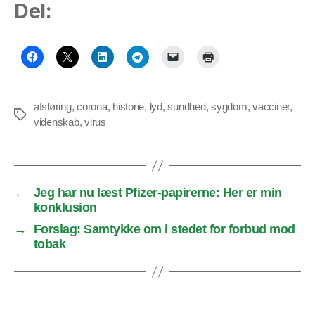
Del:
afsløring
,
corona
,
historie
,
lyd
,
sundhed
,
sygdom
,
vacciner
,
Tags
videnskab
,
virus
←
Jeg har nu læst Pfizer-papirerne: Her er min
konklusion
→
Forslag: Samtykke om i stedet for forbud mod
tobak