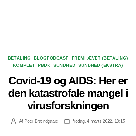
Kategorier
BETALING
BLOGPODCAST
FREMHÆVET (BETALING)
KOMPLET
PBDK
SUNDHED
SUNDHED (EKSTRA)
Covid-19 og AIDS: Her er
den katastrofale mangel i
virusforskningen
Af
Peer Brændgaard
fredag, 4 marts 2022, 10:15
Indlægsforfatter
Indlægsdato