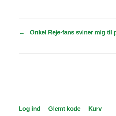
←
Onkel Reje-fans sviner mig til 
Log ind
Glemt kode
Kurv