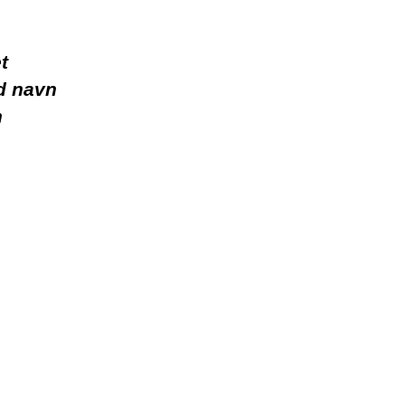
t
ed navn
n