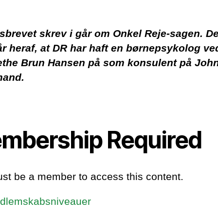
sbrevet skrev i går om Onkel Reje-sagen. De
r heraf, at DR har haft en børnepsykolog v
ethe Brun Hansen på som konsulent på Joh
mand.
mbership Required
st be a member to access this content.
dlemskabsniveauer