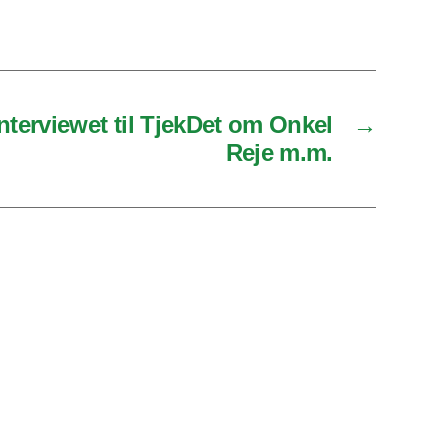
interviewet til TjekDet om Onkel
→
Reje m.m.