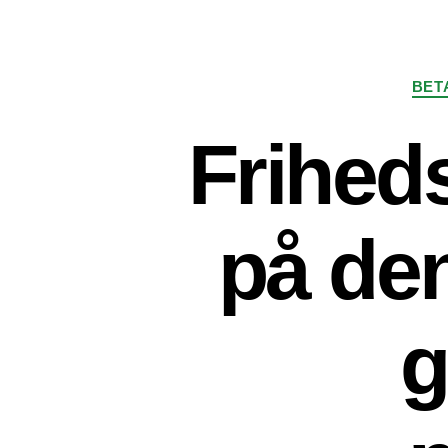
BET
Frihed
på den
g