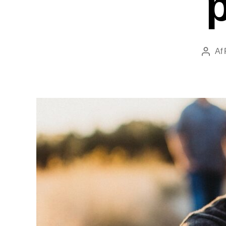
p
Af
Indlæg