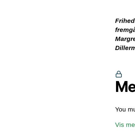
Frihed
fremgå
Margr
Diller
Me
You mu
Vis me