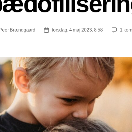
ædofiliseri
Peer Brændgaard
torsdag, 4 maj 2023, 8:58
1 kom
sforfatter
Indlægsdato