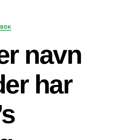
PBDK
er navn
der har
’s