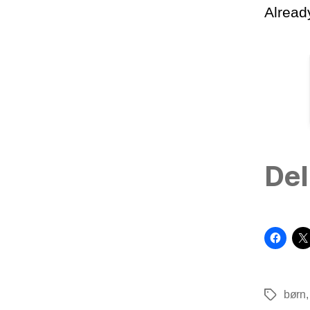
Alrea
Del
børn
Tags