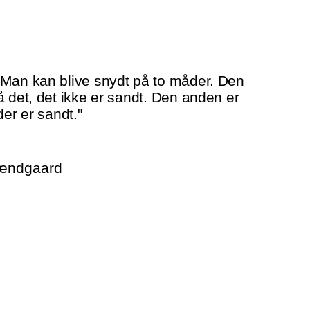
"Man kan blive snydt på to måder. Den
å det, det ikke er sandt. Den anden er
der er sandt."
rændgaard