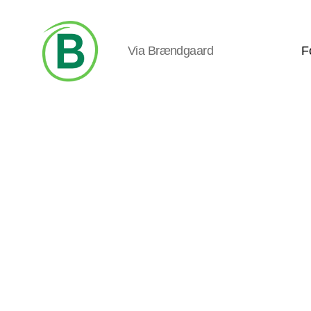
Via Brændgaard
F
Via
Brændgaard