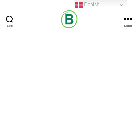
Danish
Søg
Menu
Via
Brændgaard