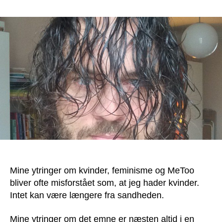
Jeg
elsker
kvinder!
Men
ikke
våbengørelsen
af
dem
Mine ytringer om kvinder, feminisme og MeToo
bliver ofte misforstået som, at jeg hader kvinder.
Intet kan være længere fra sandheden.
Mine ytringer om det emne er næsten altid i en