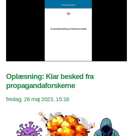
Oplæsning: Klar besked fra
propagandaforskerne
fredag, 26 maj 2023, 15:16