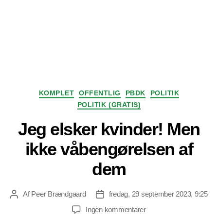
Kategorier
KOMPLET
OFFENTLIG
PBDK
POLITIK
POLITIK (GRATIS)
Jeg elsker kvinder! Men
ikke våbengørelsen af
dem
Af
Peer Brændgaard
fredag, 29 september 2023, 9:25
Indlægsforfatter
Indlægsdato
til
Ingen kommentarer