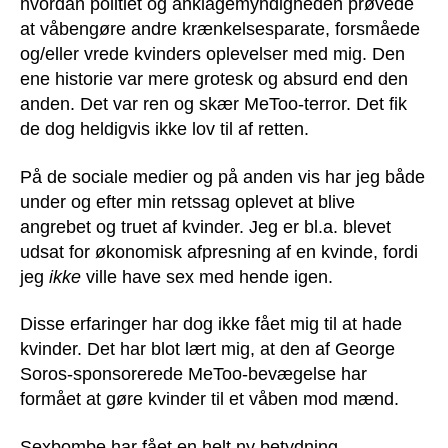
hvordan politiet og anklagemyndigheden prøvede
at våbengøre andre krænkelsesparate, forsmåede
og/eller vrede kvinders oplevelser med mig. Den
ene historie var mere grotesk og absurd end den
anden. Det var ren og skær MeToo-terror. Det fik
de dog heldigvis ikke lov til af retten.
På de sociale medier og på anden vis har jeg både
under og efter min retssag oplevet at blive
angrebet og truet af kvinder. Jeg er bl.a. blevet
udsat for økonomisk afpresning af en kvinde, fordi
jeg
ikke
ville have sex med hende igen.
Disse erfaringer har dog ikke fået mig til at hade
kvinder. Det har blot lært mig, at den af George
Soros-sponsorerede MeToo-bevægelse har
formået at gøre kvinder til et våben mod mænd.
Sexbombe har fået en helt ny betydning.