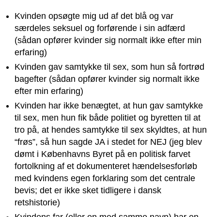
Kvinden opsøgte mig ud af det blå og var
særdeles seksuel og forførende i sin adfærd
(sådan opfører kvinder sig normalt ikke efter min
erfaring)
Kvinden gav samtykke til sex, som hun så fortrød
bagefter (sådan opfører kvinder sig normalt ikke
efter min erfaring)
Kvinden har ikke benægtet, at hun gav samtykke
til sex, men hun fik både politiet og byretten til at
tro på, at hendes samtykke til sex skyldtes, at hun
“frøs”, så hun sagde JA i stedet for NEJ (jeg blev
dømt i Københavns Byret på en politisk farvet
fortolkning af et dokumenteret hændelsesforløb
med kvindens egen forklaring som det centrale
bevis; det er ikke sket tidligere i dansk
retshistorie)
Kvindens far (eller en med samme navn) har en