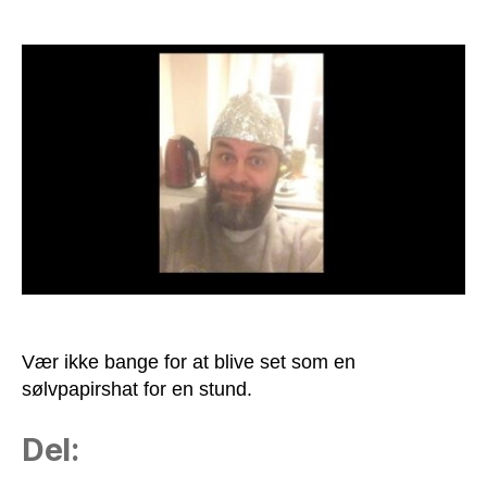
På
med
sølvhatten!
Vær ikke bange for at blive set som en
sølvpapirshat for en stund.
Del: