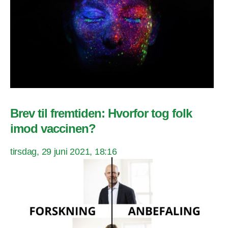
Brev til fremtiden: Hvorfor tog folk
imod vaccinen?
tirsdag, 29 juni 2021, 18:16