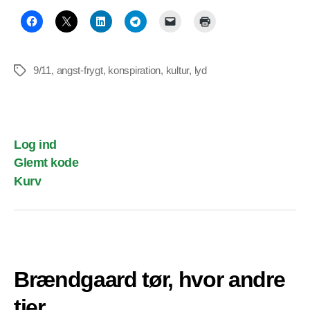
9/11
,
angst-frygt
,
konspiration
,
kultur
,
lyd
Tags
Log ind
Glemt kode
Kurv
Brændgaard tør, hvor andre
tier