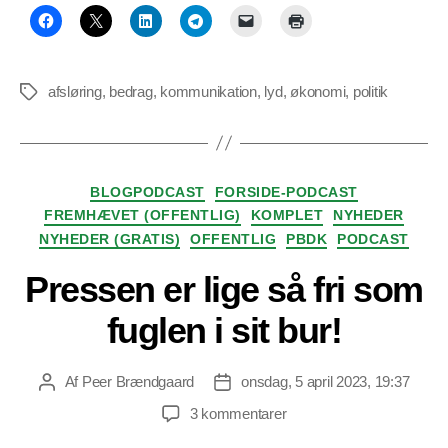
afsløring
,
bedrag
,
kommunikation
,
lyd
,
økonomi
,
politik
Tags
Kategorier
BLOGPODCAST
FORSIDE-PODCAST
FREMHÆVET (OFFENTLIG)
KOMPLET
NYHEDER
NYHEDER (GRATIS)
OFFENTLIG
PBDK
PODCAST
Pressen er lige så fri som
fuglen i sit bur!
Af
Peer Brændgaard
onsdag, 5 april 2023, 19:37
Indlægsforfatter
Indlægsdato
til
3 kommentarer
Pressen