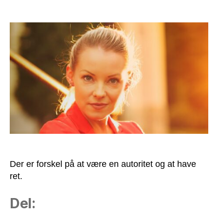
Autoriteter
har
ikke
altid
ret!
Der er forskel på at være en autoritet og at have
ret.
Del: