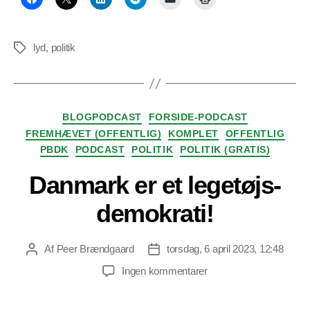
lyd
,
politik
Tags
Kategorier
BLOGPODCAST
FORSIDE-PODCAST
FREMHÆVET (OFFENTLIG)
KOMPLET
OFFENTLIG
PBDK
PODCAST
POLITIK
POLITIK (GRATIS)
Danmark er et legetøjs-
demokrati!
Af
Peer Brændgaard
torsdag, 6 april 2023, 12:48
Indlægsforfatter
Indlægsdato
til
Ingen kommentarer
Danmark
er