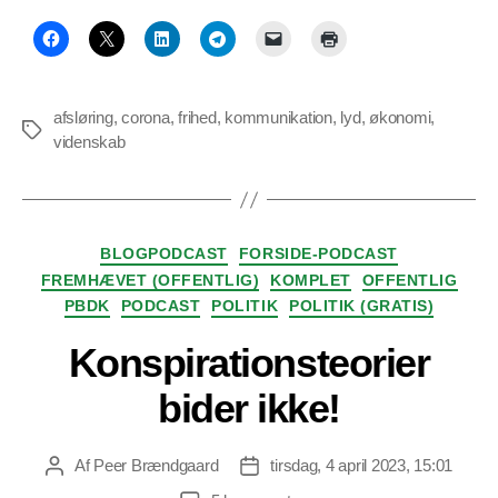
afsløring
,
corona
,
frihed
,
kommunikation
,
lyd
,
økonomi
,
Tags
videnskab
Kategorier
BLOGPODCAST
FORSIDE-PODCAST
FREMHÆVET (OFFENTLIG)
KOMPLET
OFFENTLIG
PBDK
PODCAST
POLITIK
POLITIK (GRATIS)
Konspirationsteorier
bider ikke!
Af
Peer Brændgaard
tirsdag, 4 april 2023, 15:01
Indlægsforfatter
Indlægsdato