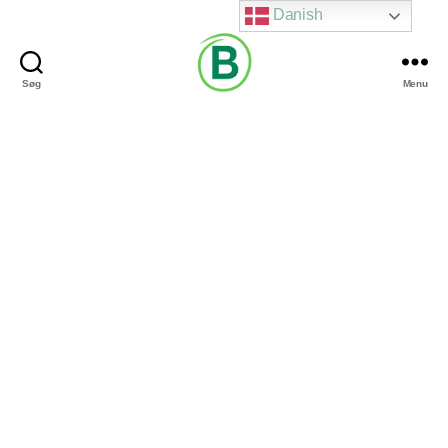
Danish
Søg
Menu
Via
Brændgaard