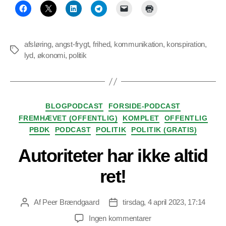
afsløring
,
angst-frygt
,
frihed
,
kommunikation
,
konspiration
,
Tags
lyd
,
økonomi
,
politik
Kategorier
BLOGPODCAST
FORSIDE-PODCAST
FREMHÆVET (OFFENTLIG)
KOMPLET
OFFENTLIG
PBDK
PODCAST
POLITIK
POLITIK (GRATIS)
Autoriteter har ikke altid
ret!
Af
Peer Brændgaard
tirsdag, 4 april 2023, 17:14
Indlægsforfatter
Indlægsdato
til
Ingen kommentarer