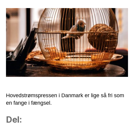
er
lige
så
fri
som
fuglen
i
sit
bur!
Hovedstrømspressen i Danmark er lige så fri som
en fange i fængsel.
Del: