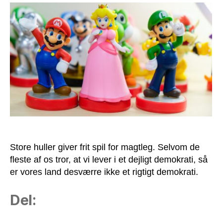
et
legetøjs-
demokrati!
Store huller giver frit spil for magtleg. Selvom de
fleste af os tror, at vi lever i et dejligt demokrati, så
er vores land desværre ikke et rigtigt demokrati.
Del: