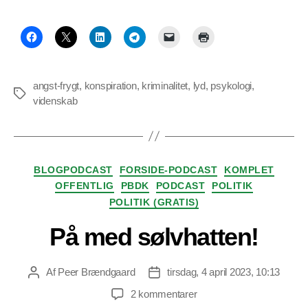
angst-frygt
,
konspiration
,
kriminalitet
,
lyd
,
psykologi
,
Tags
videnskab
Kategorier
BLOGPODCAST
FORSIDE-PODCAST
KOMPLET
OFFENTLIG
PBDK
PODCAST
POLITIK
POLITIK (GRATIS)
På med sølvhatten!
Af
Peer Brændgaard
tirsdag, 4 april 2023, 10:13
Indlægsforfatter
Indlægsdato
til
2 kommentarer