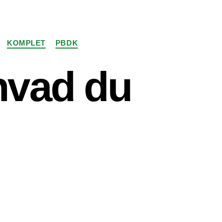
KOMPLET
PBDK
 hvad du