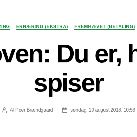
Kategorier
ING
ERNÆRING (EKSTRA)
FREMHÆVET (BETALING)
ven: Du er,
spiser
Af
Peer Brændgaard
søndag, 19 august 2018, 10:53
Indlægsforfatter
Indlægsdato