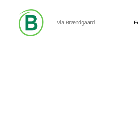
Via Brændgaard
F
Via
Brændgaard