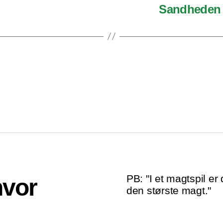
Sandheden 
PB: "I et magtspil er 
hvor
den største magt."