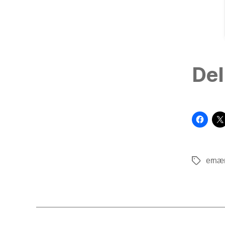
Del
ernæ
Tags