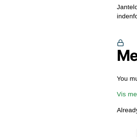
Jantel
indenf
Me
You mu
Vis me
Alrea