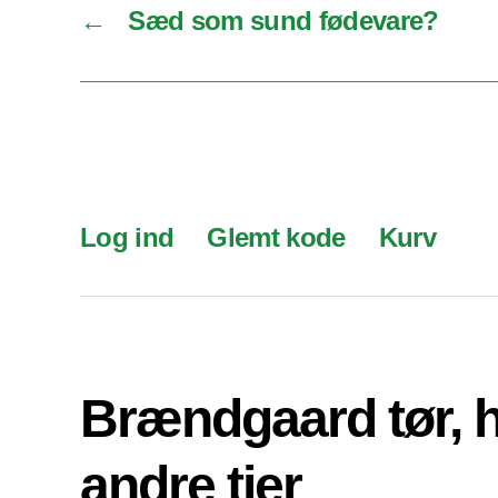
←
Sæd som sund fødevare?
Log ind
Glemt kode
Kurv
Brændgaard tør, 
andre tier