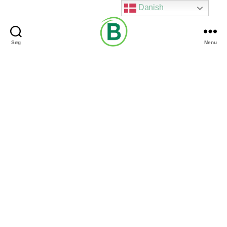
Danish
Søg
Menu
Via
Brændgaard