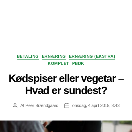
Kategorier
BETALING
ERNÆRING
ERNÆRING (EKSTRA)
KOMPLET
PBDK
Kødspiser eller vegetar –
Hvad er sundest?
Af
Peer Brændgaard
onsdag, 4 april 2018, 8:43
Indlægsforfatter
Indlægsdato